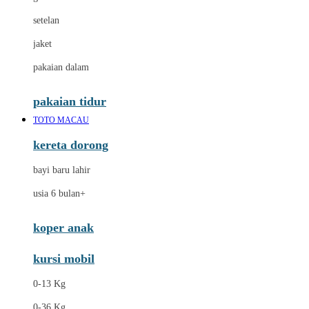
setelan
jaket
pakaian dalam
pakaian tidur
TOTO MACAU
kereta dorong
bayi baru lahir
usia 6 bulan+
koper anak
kursi mobil
0-13 Kg
0-36 Kg