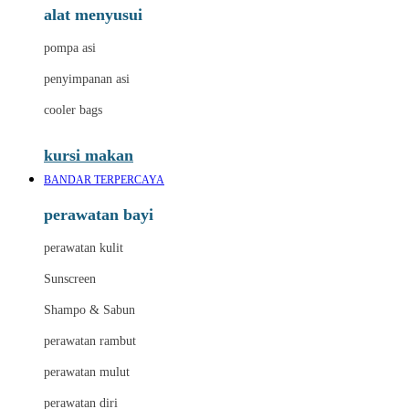
alat menyusui
pompa asi
penyimpanan asi
cooler bags
kursi makan
BANDAR TERPERCAYA
perawatan bayi
perawatan kulit
Sunscreen
Shampo & Sabun
perawatan rambut
perawatan mulut
perawatan diri