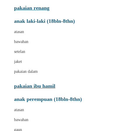
pakaian renang
anak laki-laki (18bln-8thn)
atasan
bawahan
setelan
jaket
pakaian dalam
pakaian ibu hamil
anak perempuan (18bln-8thn)
atasan
bawahan
gaun