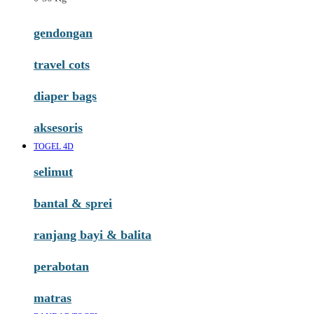
gendongan
travel cots
diaper bags
aksesoris
TOGEL 4D
selimut
bantal & sprei
ranjang bayi & balita
perabotan
matras