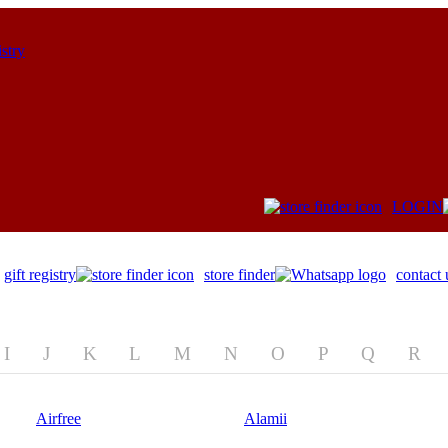
istry
LOGIN
gift registry
store finder
contact 
I
J
K
L
M
N
O
P
Q
R
Airfree
Alamii